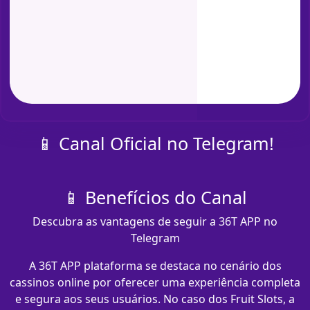
📱 Canal Oficial no Telegram!
📱 Benefícios do Canal
Descubra as vantagens de seguir a 36T APP no
Telegram
A 36T APP plataforma se destaca no cenário dos
cassinos online por oferecer uma experiência completa
e segura aos seus usuários. No caso dos Fruit Slots, a