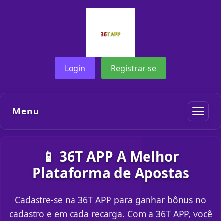
Login
Registrar-se
Menu
📱 36T APP A Melhor
Plataforma de Apostas
Cadastre-se na 36T APP para ganhar bônus no
cadastro e em cada recarga. Com a 36T APP, você