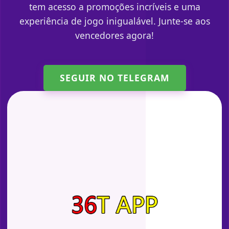
tem acesso a promoções incríveis e uma
experiência de jogo inigualável. Junte-se aos
vencedores agora!
SEGUIR NO TELEGRAM