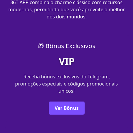
36T APP combina o charme clássico com recursos
modernos, permitindo que você aproveite o melhor
dos dois mundos.
🎁 Bônus Exclusivos
VIP
Receba bônus exclusivos do Telegram,
promoções especiais e códigos promocionais
únicos!
Ver Bônus